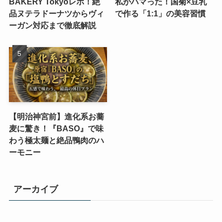
BAKERY Tokyoレポ！絶
私がハマった！国菊×豆乳
品ヌテラドーナツからヴィ
で作る「1:1」の美容習慣
ーガン対応まで徹底解説
【明治神宮前】進化系お蕎
麦に驚き！『BASO』で味
わう極太麺と絶品鴨肉のハ
ーモニー
アーカイブ