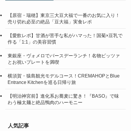
【原宿・瑞穂】東京三大豆大福で一番のお気に入り！
売り切れ必至の絶品「豆大福」実食レポ
【愛飲レポ】甘酒が苦手な私がハマった！国菊×豆乳で
作る「1:1」の美容習慣
東銀座・ヴォメロでバースデーランチ！名物ピッツァ
とお祝いプレートを満喫
横須賀・猿島観光モデルコース！CREMAHOPとBlue
Entrance Kitchenを巡る日帰り旅
【明治神宮前】進化系お蕎麦に驚き！『BASO』で味
わう極太麺と絶品鴨肉のハーモニー
人気記事