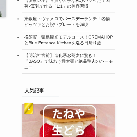
【愛飲レポ】甘酒が苦手な私がハマった！国
菊×豆乳で作る「1:1」の美容習慣
東銀座・ヴォメロでバースデーランチ！名物
ピッツァとお祝いプレートを満喫
横須賀・猿島観光モデルコース！CREMAHOP
とBlue Entrance Kitchenを巡る日帰り旅
【明治神宮前】進化系お蕎麦に驚き！
『BASO』で味わう極太麺と絶品鴨肉のハーモ
ニー
人気記事